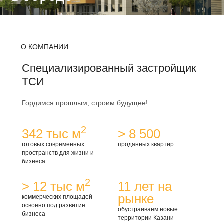
О КОМПАНИИ
Специализированный застройщик
ТСИ
Гордимся прошлым, строим будущее!
2
342
тыс м
>
8 500
готовых современных
проданных квартир
пространств для жизни и
бизнеса
2
>
12
тыс м
11
лет на
рынке
коммерческих площадей
освоено под развитие
обустраиваем новые
бизнеса
территории Казани