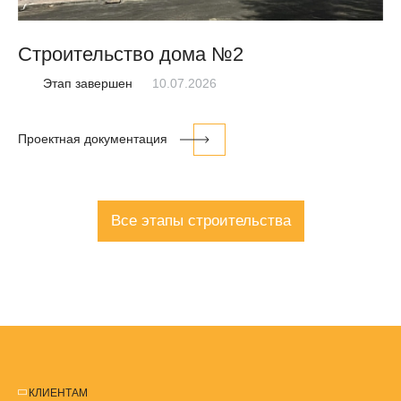
Строительство дома №2
С
Этап завершен
10.07.2026
Проектная документация
Все этапы строительства
КЛИЕНТАМ