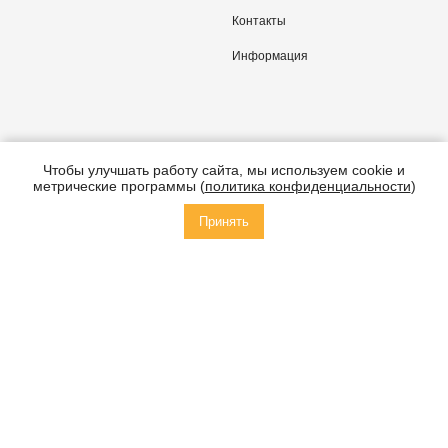
Контакты
Информация
Чтобы улучшать работу сайта, мы используем cookie и
метрические программы (
политика конфиденциальности
)
Принять
Политика конфиденциальности
Соглашение об обработке персональных данных
Политика в отношении файлов Cookie
Разрешительная документация
Все права на публикуемые на сайте материалы принадлежат ООО
Спецзастройщик «ТСИ», и не подлежат использованию другими
лицами в какой бы то ни было форме без письменного разрешения
правообладателя. Любая информация, представленная на сайте,
носит исключительно информационный характер и не является
публичной офертой, определяемой положениями статьи 437 ГК РФ.
Цены за квартиры, представленные на сайте, без учёта суммы по
субсидированным Застройщиком ипотечным ставкам.