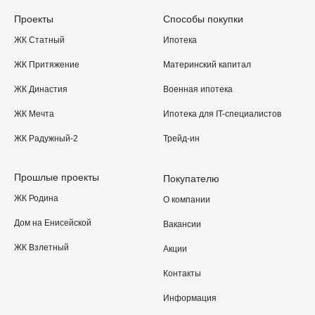
Проекты
Способы покупки
ЖК Статный
Ипотека
ЖК Притяжение
Материнский капитал
ЖК Династия
Военная ипотека
ЖК Мечта
Ипотека для IT-специалистов
ЖК Радужный-2
Трейд-ин
Прошлые проекты
Покупателю
ЖК Родина
О компании
Дом на Енисейской
Вакансии
ЖК Взлетный
Акции
Контакты
Информация