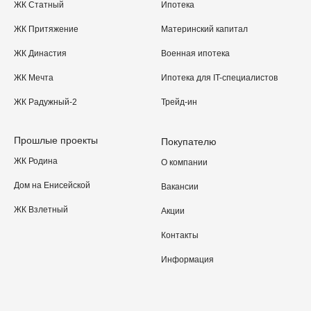
ЖК Статный
Ипотека
ЖК Притяжение
Материнский капитал
ЖК Династия
Военная ипотека
ЖК Мечта
Ипотека для IT-специалистов
ЖК Радужный-2
Трейд-ин
Прошлые проекты
Покупателю
ЖК Родина
О компании
Дом на Енисейской
Вакансии
ЖК Взлетный
Акции
Контакты
Информация