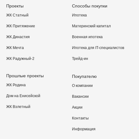
Проекты
Способы покупки
ЖК Статный
Ипотека
ЖК Притяжение
Материнский капитал
ЖК Династия
Военная ипотека
ЖК Мечта
Ипотека для IT-специалистов
ЖК Радужный-2
Трейд-ин
Прошлые проекты
Покупателю
ЖК Родина
О компании
Дом на Енисейской
Вакансии
ЖК Взлетный
Акции
Контакты
Информация