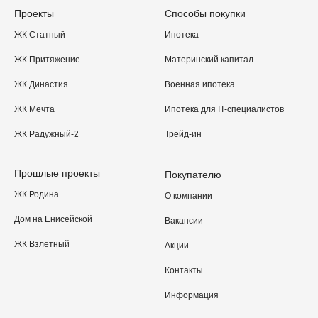
Проекты
Способы покупки
ЖК Статный
Ипотека
ЖК Притяжение
Материнский капитал
ЖК Династия
Военная ипотека
ЖК Мечта
Ипотека для IT-специалистов
ЖК Радужный-2
Трейд-ин
Прошлые проекты
Покупателю
ЖК Родина
О компании
Дом на Енисейской
Вакансии
ЖК Взлетный
Акции
Контакты
Информация