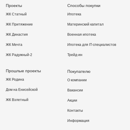
Проекты
Способы покупки
ЖК Статный
Ипотека
ЖК Притяжение
Материнский капитал
ЖК Династия
Военная ипотека
ЖК Мечта
Ипотека для IT-специалистов
ЖК Радужный-2
Трейд-ин
Прошлые проекты
Покупателю
ЖК Родина
О компании
Дом на Енисейской
Вакансии
ЖК Взлетный
Акции
Контакты
Информация