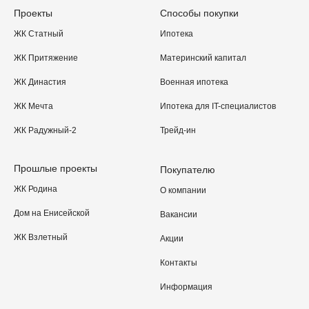
Проекты
Способы покупки
ЖК Статный
Ипотека
ЖК Притяжение
Материнский капитал
ЖК Династия
Военная ипотека
ЖК Мечта
Ипотека для IT-специалистов
ЖК Радужный-2
Трейд-ин
Прошлые проекты
Покупателю
ЖК Родина
О компании
Дом на Енисейской
Вакансии
ЖК Взлетный
Акции
Контакты
Информация