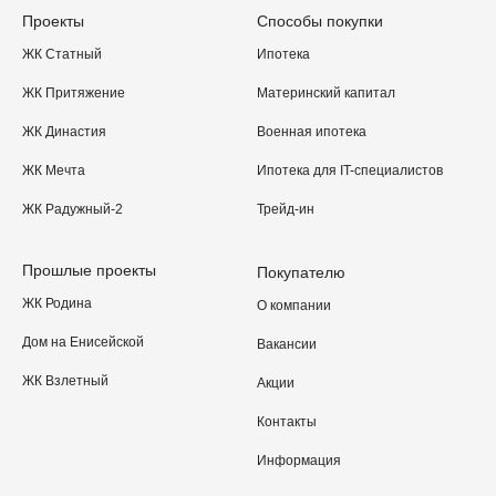
Проекты
Способы покупки
ЖК Статный
Ипотека
ЖК Притяжение
Материнский капитал
ЖК Династия
Военная ипотека
ЖК Мечта
Ипотека для IT-специалистов
ЖК Радужный-2
Трейд-ин
Прошлые проекты
Покупателю
ЖК Родина
О компании
Дом на Енисейской
Вакансии
ЖК Взлетный
Акции
Контакты
Информация