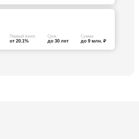
Первый взнос
Срок
Сумма
от 20.1%
до 30 лет
до 9 млн. ₽