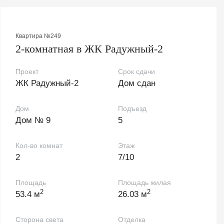
Квартира №249
2-комнатная в ЖК Радужный-2
Проект
Срок сдачи
ЖК Радужный-2
Дом сдан
Дом
Подъезд
Дом № 9
5
Кол-во комнат
Этаж
2
7/10
Площадь
Площадь жилая
2
2
53.4 м
26.03 м
Сторона света
Отделка