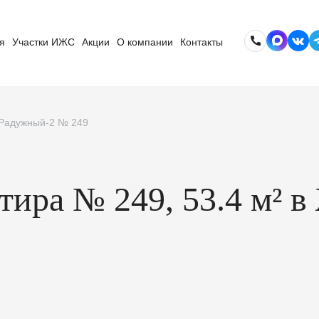
я
Участки ИЖС
Акции
О компании
Контакты
К Радужный-2 № 249
ртира № 249, 53.4 м²