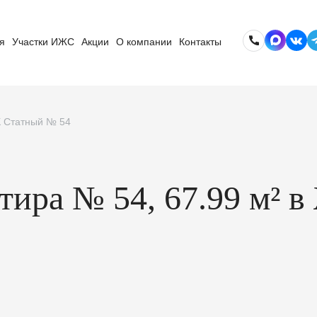
я
Участки ИЖС
Акции
О компании
Контакты
К Статный № 54
ртира № 54, 67.99 м²