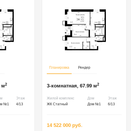
Планировка
Рендер
2
2
 м
3-комнатная, 67.99 м
ом
Этаж
Жилой комплекс
Дом
Этаж
ом №1
4/13
ЖК Статный
Дом №1
6/13
14 522 000 руб.