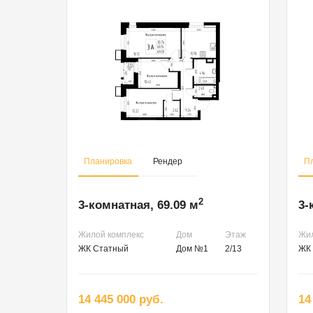
Планировка
Рендер
П
2
3-комнатная, 69.09 м
3-
Жилой комплекс
Дом
Этаж
Жил
ЖК Статный
Дом №1
2/13
ЖК
14 445 000 руб.
14