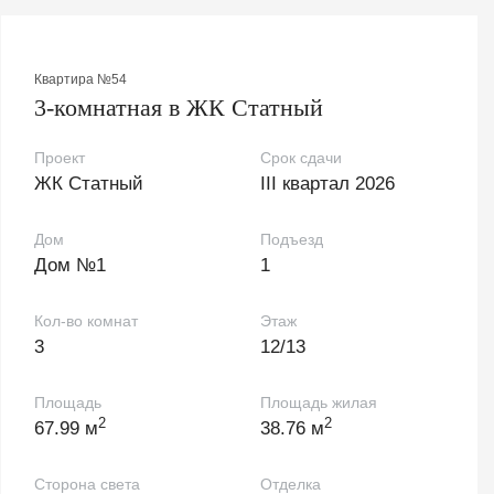
Квартира №54
3-комнатная в ЖК Статный
Проект
Срок сдачи
ЖК Статный
III квартал 2026
Дом
Подъезд
Дом №1
1
Кол-во комнат
Этаж
3
12/13
Площадь
Площадь жилая
2
2
67.99 м
38.76 м
Сторона света
Отделка