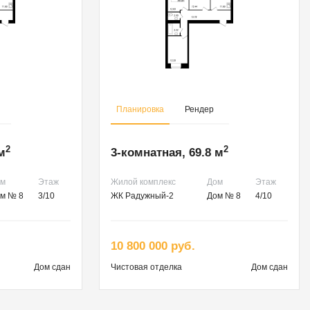
Планировка
Рендер
2
2
м
3-комнатная, 69.8 м
ом
Этаж
Жилой комплекс
Дом
Этаж
м № 8
3/10
ЖК Радужный-2
Дом № 8
4/10
10 800 000 руб.
Дом сдан
Чистовая
отделка
Дом сдан