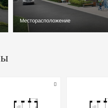
Паркинг
ры