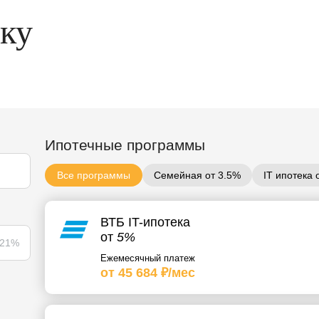
еку
Ипотечные программы
Все программы
Семейная от 3.5%
IT ипотека 
ВТБ IT-ипотека
от
5%
21%
Ежемесячный платеж
от 45 684 ₽/мес