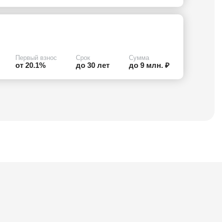
Первый взнос
Срок
Сумма
от 20.1%
до 30 лет
до 9 млн. ₽