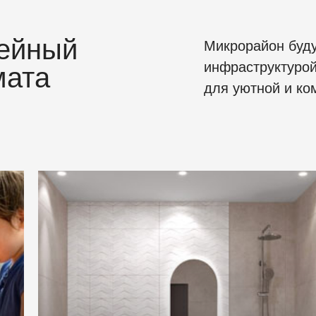
ейный
Микрорайон буд
инфраструктурой
мата
для уютной и ко