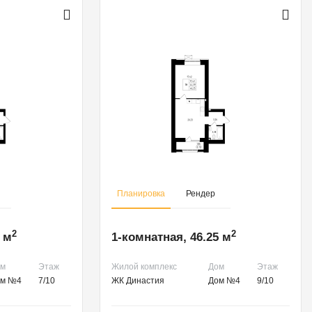
Планировка
Рендер
2
2
 м
1-комнатная, 46.25 м
ом
Этаж
Жилой комплекс
Дом
Этаж
ом №4
7/10
ЖК Династия
Дом №4
9/10