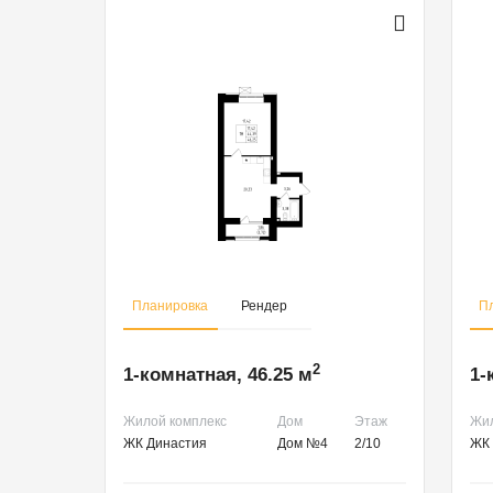
Планировка
Рендер
П
2
1-комнатная, 46.25 м
1-
Жилой комплекс
Дом
Этаж
Жил
ЖК Династия
Дом №4
2/10
ЖК 