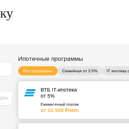
еку
Ипотечные программы
Все программы
Семейная от 3.5%
IT ипотека 
ВТБ IT-ипотека
от
5%
22%
Ежемесячный платеж
от 41 926 ₽/мес