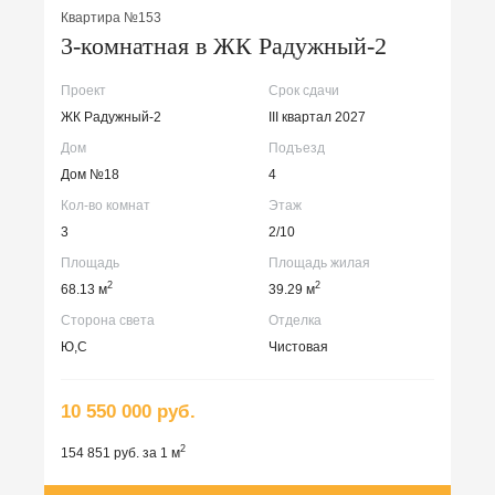
Квартира №153
3-комнатная в ЖК Радужный-2
Проект
Срок сдачи
ЖК Радужный-2
III квартал 2027
Дом
Подъезд
Дом №18
4
Кол-во комнат
Этаж
3
2/10
Площадь
Площадь жилая
2
2
68.13 м
39.29 м
Сторона света
Отделка
Ю,С
Чистовая
10 550 000 руб.
2
154 851 руб. за 1 м