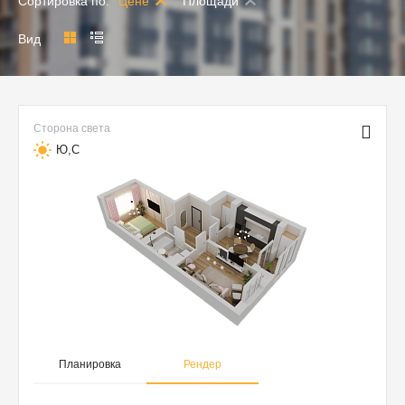
Сортировка по:
Цене
Площади
Вид
Сторона света
Ю,С
Планировка
Рендер