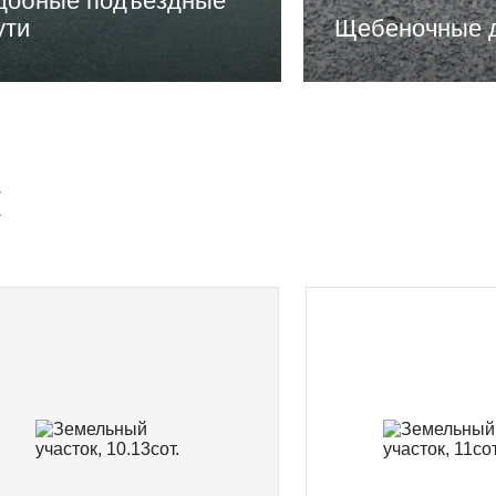
добные подъездные
ути
Щебеночные 
и