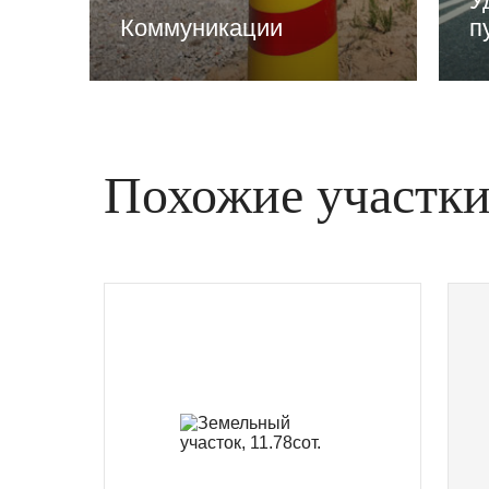
У
Коммуникации
п
Похожие участк