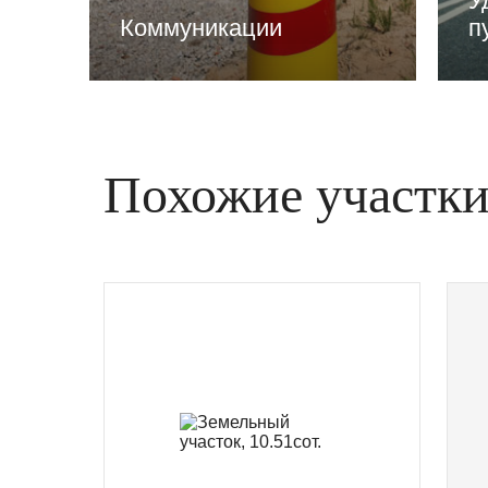
У
Коммуникации
п
Похожие участк