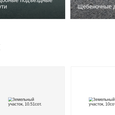
добные подъездные
ути
Щебеночные 
и