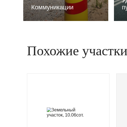
У
Коммуникации
п
Похожие участк