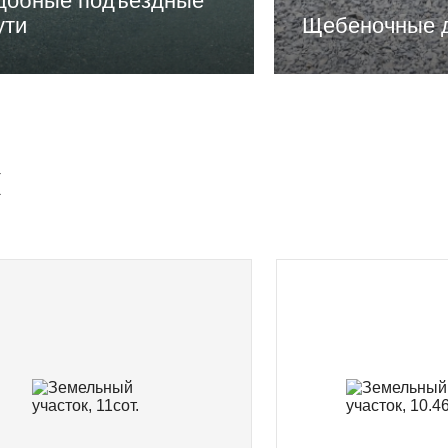
добные подъездные
ути
Щебеночные 
и