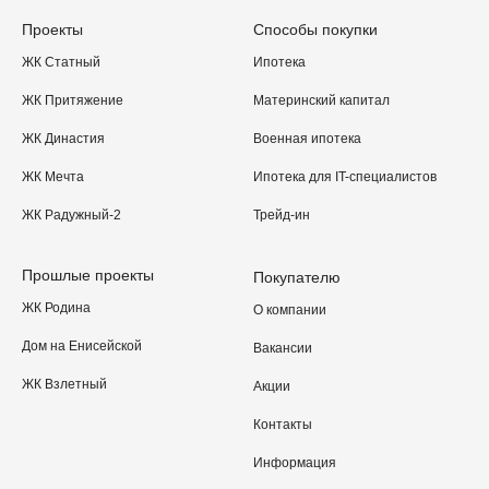
Проекты
Способы покупки
ЖК Статный
Ипотека
ЖК Притяжение
Материнский капитал
ЖК Династия
Военная ипотека
ЖК Мечта
Ипотека для IT-специалистов
ЖК Радужный-2
Трейд-ин
Прошлые проекты
Покупателю
ЖК Родина
О компании
Дом на Енисейской
Вакансии
ЖК Взлетный
Акции
Контакты
Информация