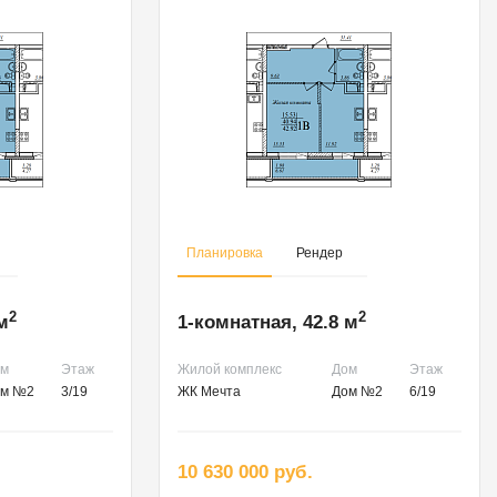
Планировка
Рендер
2
2
м
1-комнатная, 42.8 м
ом
Этаж
Жилой комплекс
Дом
Этаж
ом №2
3/19
ЖК Мечта
Дом №2
6/19
10 630 000 руб.