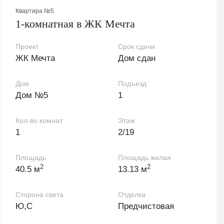
Квартира №5
1-комнатная в ЖК Мечта
Проект
Срок сдачи
ЖК Мечта
Дом сдан
Дом
Подъезд
Дом №5
1
Кол-во комнат
Этаж
1
2/19
Площадь
Площадь жилая
2
2
40.5 м
13.13 м
Сторона света
Отделка
Ю,С
Предчистовая