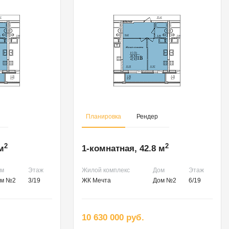
Планировка
Рендер
2
2
м
1-комнатная, 42.8 м
ом
Этаж
Жилой комплекс
Дом
Этаж
ом №2
3/19
ЖК Мечта
Дом №2
6/19
10 630 000 руб.