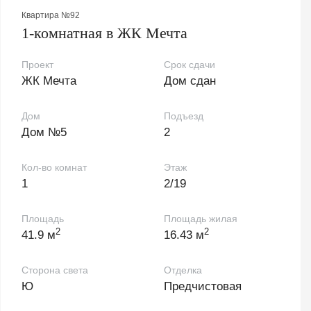
Квартира №92
1-комнатная в ЖК Мечта
Проект
Срок сдачи
ЖК Мечта
Дом сдан
Дом
Подъезд
Дом №5
2
Кол-во комнат
Этаж
1
2/19
Площадь
Площадь жилая
2
2
41.9 м
16.43 м
Сторона света
Отделка
Ю
Предчистовая