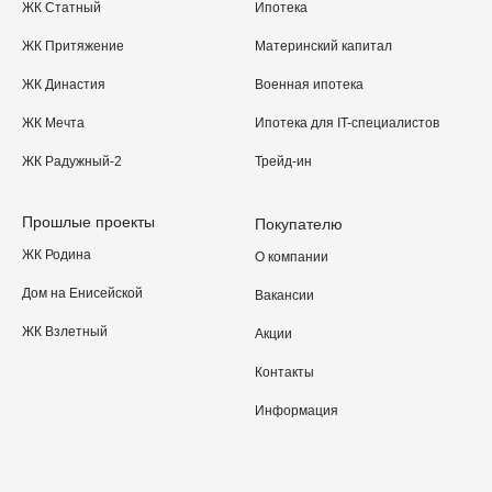
ЖК Статный
Ипотека
ЖК Притяжение
Материнский капитал
ЖК Династия
Военная ипотека
ЖК Мечта
Ипотека для IT-специалистов
ЖК Радужный-2
Трейд-ин
Прошлые проекты
Покупателю
ЖК Родина
О компании
Дом на Енисейской
Вакансии
ЖК Взлетный
Акции
Контакты
Информация