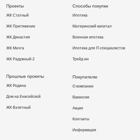
Проекты
Способы покупки
ЖК Статный
Ипотека
ЖК Притяжение
Материнский капитал
ЖК Династия
Военная ипотека
ЖК Мечта
Ипотека для IT-специалистов
ЖК Радужный-2
Трейд-ин
Прошлые проекты
Покупателю
ЖК Родина
О компании
Дом на Енисейской
Вакансии
ЖК Взлетный
Акции
Контакты
Информация