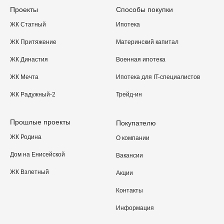
Проекты
Способы покупки
ЖК Статный
Ипотека
ЖК Притяжение
Материнский капитал
ЖК Династия
Военная ипотека
ЖК Мечта
Ипотека для IT-специалистов
ЖК Радужный-2
Трейд-ин
Прошлые проекты
Покупателю
ЖК Родина
О компании
Дом на Енисейской
Вакансии
ЖК Взлетный
Акции
Контакты
Информация