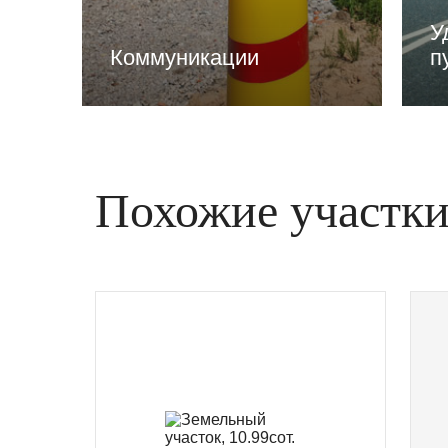
У
Коммуникации
п
Похожие участк