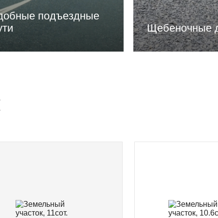
добные подъездные
ути
Щебеночные 
и