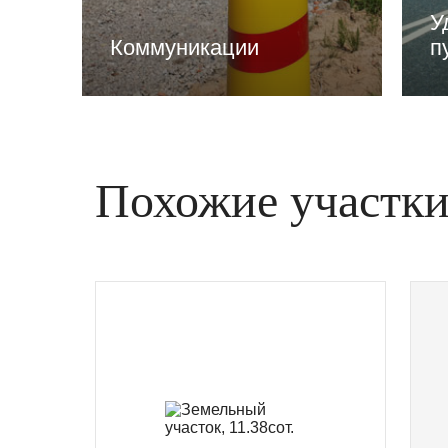
У
Коммуникации
п
Похожие участк