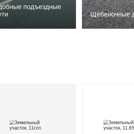
добные подъездные
ути
Щебеночные 
и