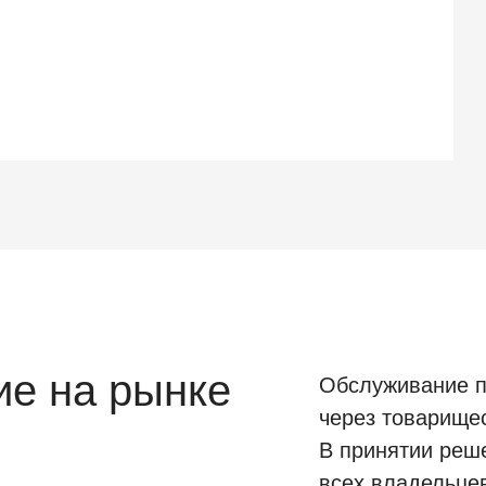
е на рынке
Обслуживание п
через товарище
В принятии реш
всех владельце