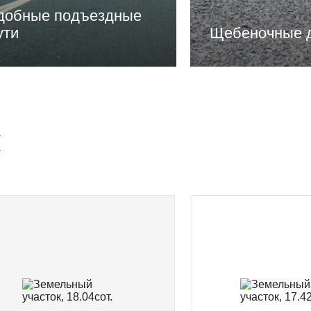
добные подъездные
ути
Щебеночные 
и