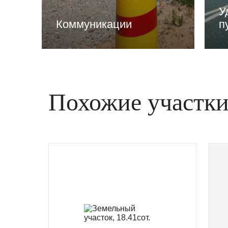
У
Коммуникации
п
Похожие участк