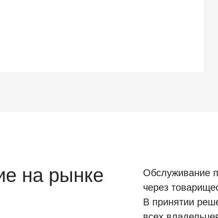
е на рынке
Обслуживание п
через товарище
В принятии реш
всех владельце